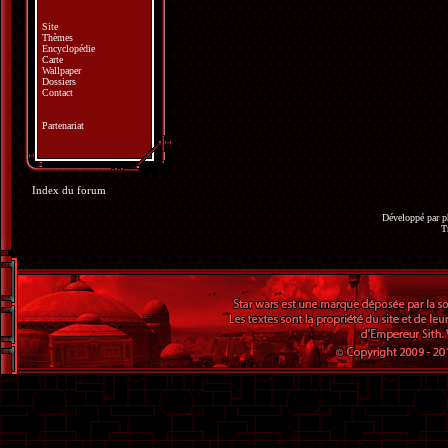
Site
Thèmes
Encyclopédie
Carte
Wallpaper
Dossiers
Contact
Partenariat
Index du forum
Développé par
p
T