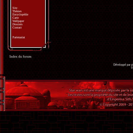
Site
Thèmes
Encyclopédie
Carte
Wallpaper
Dossiers
Contact
Partenariat
Index du forum
Développé par
p
T