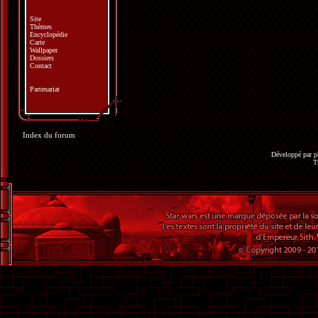
Site
Thèmes
Encyclopédie
Carte
Wallpaper
Dossiers
Contact
Partenariat
Index du forum
Développé par
p
T