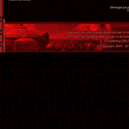
Développé par
p
T