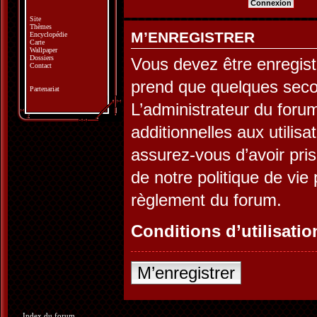
Site
Thèmes
M’ENREGISTRER
Encyclopédie
Carte
Wallpaper
Dossiers
Vous devez être enregist
Contact
prend que quelques seco
Partenariat
L’administrateur du for
additionnelles aux utilis
assurez-vous d’avoir pris
de notre politique de vie 
règlement du forum.
Conditions d’utilisatio
M’enregistrer
Index du forum