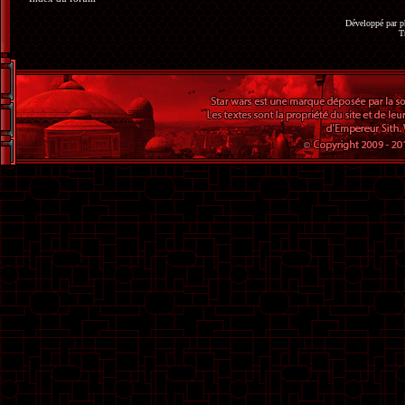
Développé par
p
T