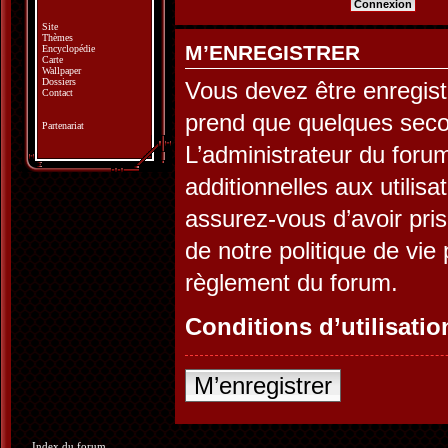
Site
Thèmes
M’ENREGISTRER
Encyclopédie
Carte
Wallpaper
Dossiers
Vous devez être enregist
Contact
prend que quelques seco
Partenariat
L’administrateur du for
additionnelles aux utilis
assurez-vous d’avoir pris
de notre politique de vie 
règlement du forum.
Conditions d’utilisatio
M’enregistrer
Index du forum