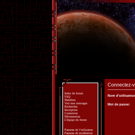
Connectez-vo
Index du forum
Nom d’utilisateur
FAQ
Membres
Voir mes messages
Mot de passe:
Rechercher
Inscription
Connexion
Déconnexion
L’équipe du forum
Panneau de l’utilisateur
Panneau de modération