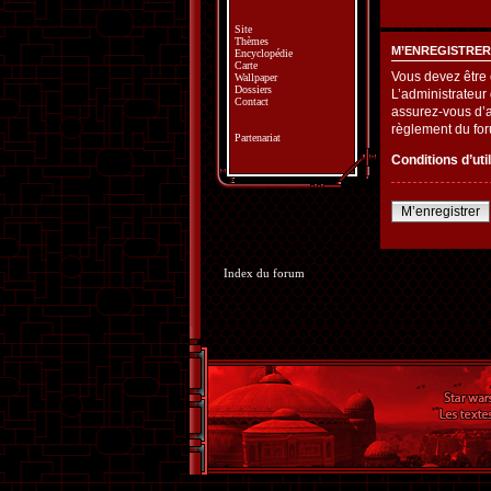
Site
Thèmes
M’ENREGISTRER
Encyclopédie
Carte
Vous devez être 
Wallpaper
Dossiers
L’administrateur
Contact
assurez-vous d’av
règlement du fo
Partenariat
Conditions d’uti
M’enregistrer
Index du forum