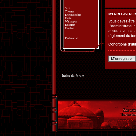
Site
Thèmes
M’ENREGISTRER
Encyclopédie
Carte
Vous devez être 
Wallpaper
Dossiers
L’administrateur
Contact
assurez-vous d’av
règlement du fo
Partenariat
Conditions d’uti
M’enregistrer
Index du forum