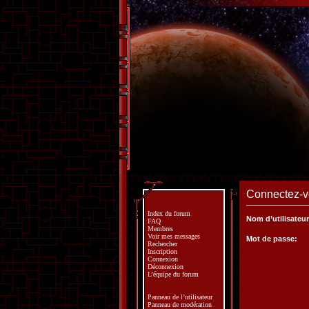
Connectez-vo
Index du forum
Nom d’utilisateur
FAQ
Membres
Voir mes messages
Mot de passe:
Rechercher
Inscription
Connexion
Déconnexion
L’équipe du forum
Panneau de l’utilisateur
Panneau de modération