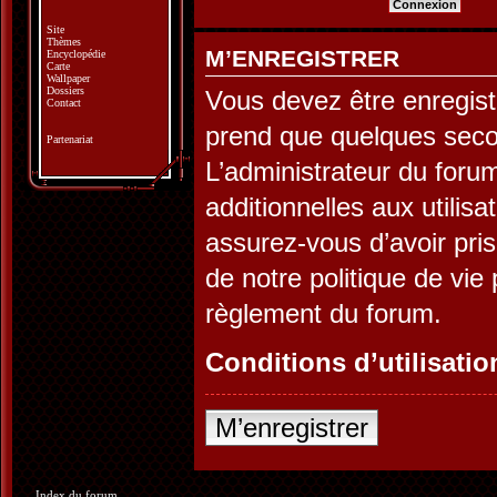
Site
Thèmes
M’ENREGISTRER
Encyclopédie
Carte
Wallpaper
Dossiers
Vous devez être enregist
Contact
prend que quelques seco
Partenariat
L’administrateur du for
additionnelles aux utilis
assurez-vous d’avoir pris
de notre politique de vie 
règlement du forum.
Conditions d’utilisatio
M’enregistrer
Index du forum