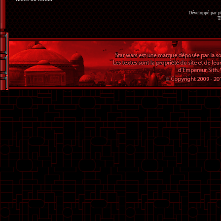
Développé par
p
T