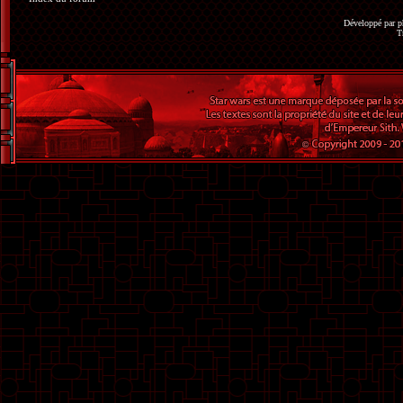
Développé par
p
T