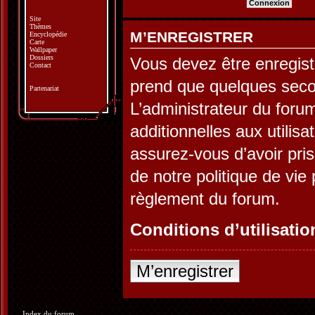
Site
Thèmes
M’ENREGISTRER
Encyclopédie
Carte
Wallpaper
Dossiers
Vous devez être enregist
Contact
prend que quelques seco
Partenariat
L’administrateur du for
additionnelles aux utilis
assurez-vous d’avoir pris
de notre politique de vie 
règlement du forum.
Conditions d’utilisatio
M’enregistrer
Index du forum