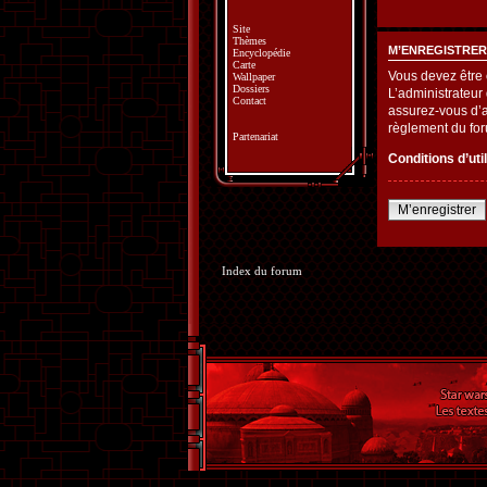
Site
Thèmes
M’ENREGISTRER
Encyclopédie
Carte
Vous devez être 
Wallpaper
Dossiers
L’administrateur
Contact
assurez-vous d’av
règlement du fo
Partenariat
Conditions d’uti
M’enregistrer
Index du forum