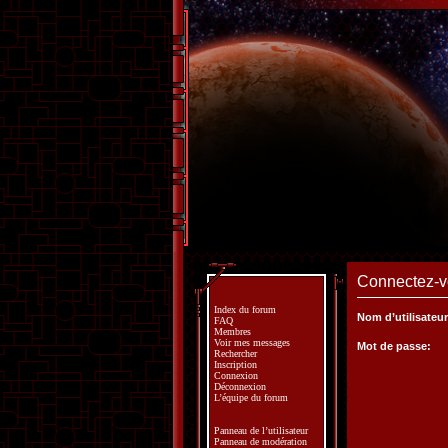
Connectez-vo
Index du forum
Nom d’utilisateur
FAQ
Membres
Voir mes messages
Mot de passe:
Rechercher
Inscription
Connexion
Déconnexion
L’équipe du forum
Panneau de l’utilisateur
Panneau de modération