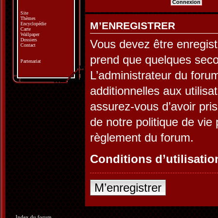
Site
Thèmes
M’ENREGISTRER
Encyclopédie
Carte
Wallpaper
Dossiers
Vous devez être enregist
Contact
prend que quelques seco
Partenariat
L’administrateur du for
additionnelles aux utilis
assurez-vous d’avoir pris
de notre politique de vie 
règlement du forum.
Conditions d’utilisatio
M’enregistrer
Index du forum