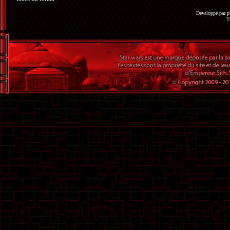
Développé par
p
T