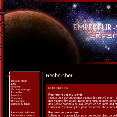
Rechercher
Index du forum
FAQ
Membres
RECHERCHER
Voir mes messages
Rechercher
Recherche par mots-clés:
Inscription
Placez un
+
devant un mot qui doit être trouvé et un
-
d
Connexion
mot qui doit être exclu. Tapez une suite de mots sépa
Déconnexion
des
|
entre crochets si uniquement un des mots doit êt
L’équipe du forum
Utilisez un * comme joker pour des recherches partiell
Rechercher par auteur:
Panneau de l’utilisateur
Utilisez un * comme joker pour des recherches partiell
Panneau de modération