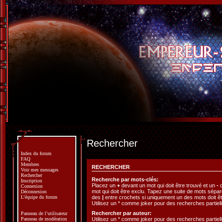
Rechercher
Index du forum
FAQ
Membres
RECHERCHER
Voir mes messages
Rechercher
Recherche par mots-clés:
Inscription
Placez un
+
devant un mot qui doit être trouvé et un
-
d
Connexion
mot qui doit être exclu. Tapez une suite de mots sépa
Déconnexion
des
|
entre crochets si uniquement un des mots doit êt
L’équipe du forum
Utilisez un * comme joker pour des recherches partiell
Rechercher par auteur:
Panneau de l’utilisateur
Utilisez un * comme joker pour des recherches partiell
Panneau de modération