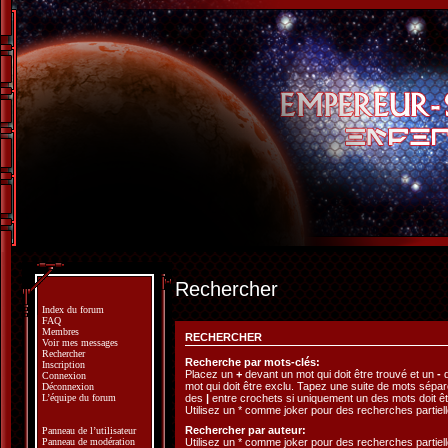
Rechercher
Index du forum
FAQ
Membres
RECHERCHER
Voir mes messages
Rechercher
Recherche par mots-clés:
Inscription
Placez un
+
devant un mot qui doit être trouvé et un
-
d
Connexion
mot qui doit être exclu. Tapez une suite de mots sépa
Déconnexion
des
|
entre crochets si uniquement un des mots doit êt
L’équipe du forum
Utilisez un * comme joker pour des recherches partiell
Rechercher par auteur:
Panneau de l’utilisateur
Utilisez un * comme joker pour des recherches partiell
Panneau de modération