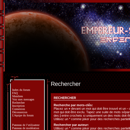
Rechercher
Index du forum
FAQ
Membres
RECHERCHER
Voir mes messages
Rechercher
Recherche par mots-clés:
Inscription
Placez un
+
devant un mot qui doit être trouvé et un
-
d
Connexion
mot qui doit être exclu. Tapez une suite de mots sépa
Déconnexion
des
|
entre crochets si uniquement un des mots doit êt
L’équipe du forum
Utilisez un * comme joker pour des recherches partiell
Rechercher par auteur:
Panneau de l’utilisateur
Utilisez un * comme joker pour des recherches partiell
Panneau de modération