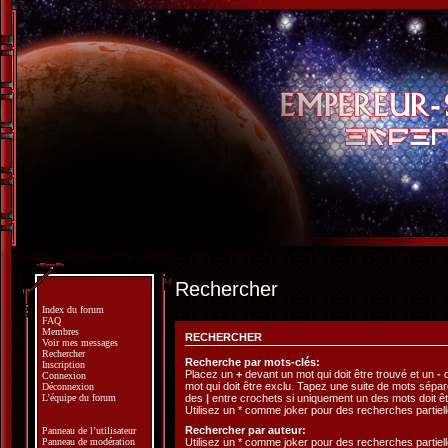
Rechercher
Index du forum
FAQ
Membres
RECHERCHER
Voir mes messages
Rechercher
Recherche par mots-clés:
Inscription
Placez un
+
devant un mot qui doit être trouvé et un
-
d
Connexion
mot qui doit être exclu. Tapez une suite de mots sépa
Déconnexion
des
|
entre crochets si uniquement un des mots doit êt
L’équipe du forum
Utilisez un * comme joker pour des recherches partiell
Rechercher par auteur:
Panneau de l’utilisateur
Utilisez un * comme joker pour des recherches partiell
Panneau de modération