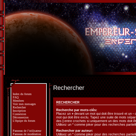
Rechercher
Index du forum
FAQ
Membres
RECHERCHER
Voir mes messages
Rechercher
Recherche par mots-clés:
Inscription
Placez un
+
devant un mot qui doit être trouvé et un
-
d
Connexion
mot qui doit être exclu. Tapez une suite de mots sépa
Déconnexion
des
|
entre crochets si uniquement un des mots doit êt
L’équipe du forum
Utilisez un * comme joker pour des recherches partiell
Rechercher par auteur:
Panneau de l’utilisateur
Utilisez un * comme joker pour des recherches partiell
Panneau de modération