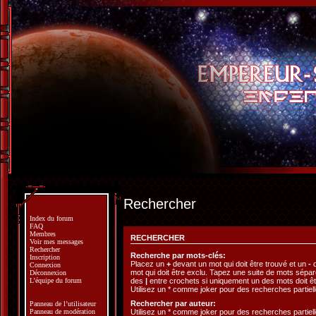
Rechercher
Index du forum
FAQ
Membres
RECHERCHER
Voir mes messages
Rechercher
Recherche par mots-clés:
Inscription
Placez un
+
devant un mot qui doit être trouvé et un
-
d
Connexion
mot qui doit être exclu. Tapez une suite de mots sépa
Déconnexion
des
|
entre crochets si uniquement un des mots doit êt
L’équipe du forum
Utilisez un * comme joker pour des recherches partiell
Rechercher par auteur:
Panneau de l’utilisateur
Utilisez un * comme joker pour des recherches partiell
Panneau de modération