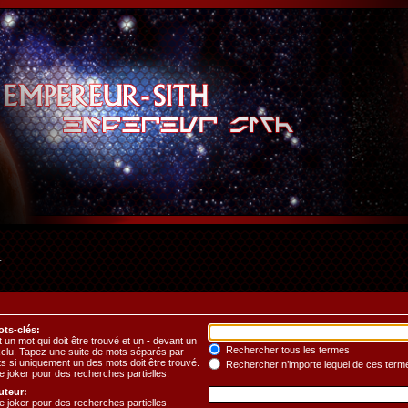
r
ts-clés:
 un mot qui doit être trouvé et un
-
devant un
Rechercher tous les termes
exclu. Tapez une suite de mots séparés par
s si uniquement un des mots doit être trouvé.
Rechercher n’importe lequel de ces term
e joker pour des recherches partielles.
uteur:
e joker pour des recherches partielles.