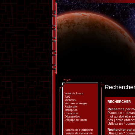
Recherche
Index du forum
FAQ
Membres
RECHERCHER
Voir mes messages
Rechercher
Recherche par mo
Inscription
Placez un
+
devant
Connexion
mot qui doit être 
Déconnexion
des
|
entre crochet
L’équipe du forum
Utilisez un * comm
Rechercher par a
Panneau de l’utilisateur
Utilisez un * comm
Panneau de modération