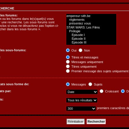
CHERCHE
les forums:
m ou les forums dans le(s)quel(s) vous
er une recherche. Les sous-forums sont
clus si vous ne désactivez pas l’option ci-
her dans les sous-forums ».
les sous-forums:
Oui
Non
:
Titres et messages
Messages uniquement
Titres uniquement
Premier message des sujets uniquement
ltats sous forme de:
Messages
Sujets
ats par:
Croissant
Dé
is:
premiers caractères 