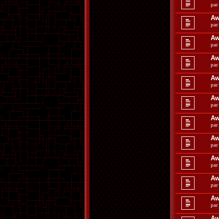
pa
Aw
pa
Aw
pa
Aw
pa
Aw
pa
Aw
pa
Aw
pa
Aw
pa
Aw
pa
Aw
pa
Aw
pa
Aw