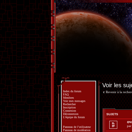
Voir les suj
Index du forum
Revenir à la reche
FAQ
Membres
Voir mes messages
Rechercher
Inscription
Connexion
Déconnexion
SUJETS
L’équipe du forum
оч
pa
Panneau de l’utilisateur
Panneau de modération