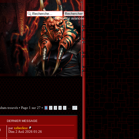
Recherche avancée
ltats trouvés •
Page
1
sur
27
•
...
1
2
3
4
5
27
DERNIER MESSAGE
par
xzbeckxz
0
Dim 2 Aoû 2026 01:26