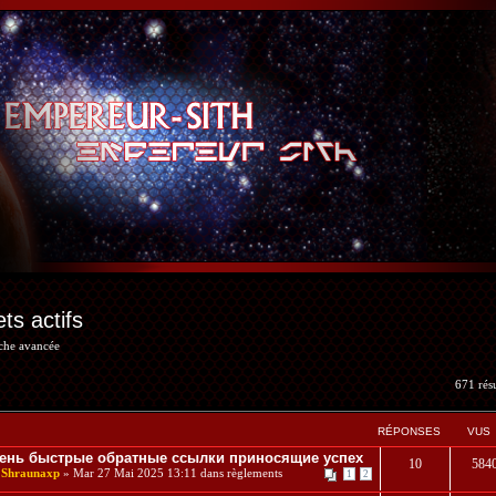
ets actifs
rche avancée
671 résu
RÉPONSES
VUS
ень быстрые обратные ссылки приносящие успех
10
584
r
Shraunaxp
» Mar 27 Mai 2025 13:11 dans
règlements
1
2