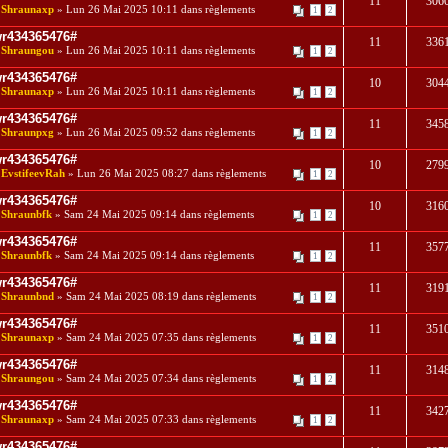
11
306
r
Shraunaxp
» Lun 26 Mai 2025 10:11 dans
règlements
1
2
r434365476#
11
336
r
Shraungou
» Lun 26 Mai 2025 10:11 dans
règlements
1
2
r434365476#
10
304
r
Shraunaxp
» Lun 26 Mai 2025 10:11 dans
règlements
1
2
r434365476#
11
345
r
Shraunpxg
» Lun 26 Mai 2025 09:52 dans
règlements
1
2
r434365476#
10
279
r
EvstifeevRah
» Lun 26 Mai 2025 08:27 dans
règlements
1
2
r434365476#
10
316
r
Shraunbfk
» Sam 24 Mai 2025 09:14 dans
règlements
1
2
r434365476#
11
357
r
Shraunbfk
» Sam 24 Mai 2025 09:14 dans
règlements
1
2
r434365476#
11
319
r
Shraunbnd
» Sam 24 Mai 2025 08:19 dans
règlements
1
2
r434365476#
11
351
r
Shraunaxp
» Sam 24 Mai 2025 07:35 dans
règlements
1
2
r434365476#
11
314
r
Shraungou
» Sam 24 Mai 2025 07:34 dans
règlements
1
2
r434365476#
11
342
r
Shraunaxp
» Sam 24 Mai 2025 07:33 dans
règlements
1
2
r434365476#