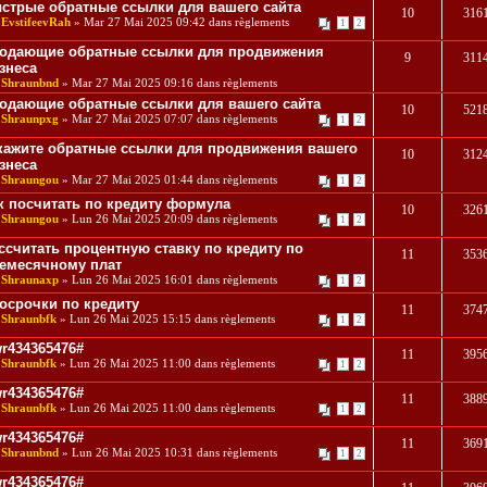
стрые обратные ссылки для вашего сайта
10
316
r
EvstifeevRah
» Mar 27 Mai 2025 09:42 dans
règlements
1
2
одающие обратные ссылки для продвижения
9
311
знеса
r
Shraunbnd
» Mar 27 Mai 2025 09:16 dans
règlements
одающие обратные ссылки для вашего сайта
10
521
r
Shraunpxg
» Mar 27 Mai 2025 07:07 dans
règlements
1
2
кажите обратные ссылки для продвижения вашего
10
312
знеса
r
Shraungou
» Mar 27 Mai 2025 01:44 dans
règlements
1
2
к посчитать по кредиту формула
10
326
r
Shraungou
» Lun 26 Mai 2025 20:09 dans
règlements
1
2
ссчитать процентную ставку по кредиту по
11
353
емесячному плат
r
Shraunaxp
» Lun 26 Mai 2025 16:01 dans
règlements
1
2
осрочки по кредиту
11
374
r
Shraunbfk
» Lun 26 Mai 2025 15:15 dans
règlements
1
2
r434365476#
11
395
r
Shraunbfk
» Lun 26 Mai 2025 11:00 dans
règlements
1
2
r434365476#
11
388
r
Shraunbfk
» Lun 26 Mai 2025 11:00 dans
règlements
1
2
r434365476#
11
369
r
Shraunbnd
» Lun 26 Mai 2025 10:31 dans
règlements
1
2
r434365476#