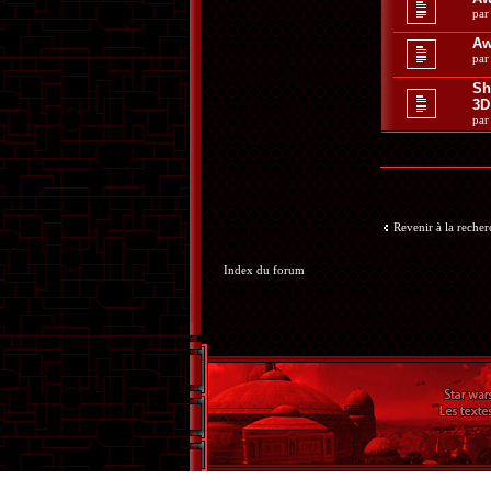
pa
Aw
pa
Sh
3D
pa
Revenir à la reche
Index du forum