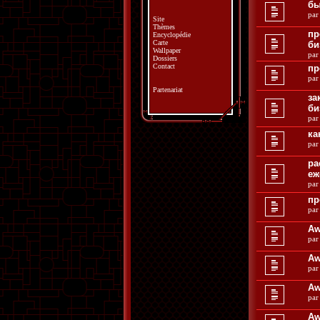
бы
pa
Site
Thèmes
пр
Encyclopédie
Carte
би
Wallpaper
pa
Dossiers
Contact
пр
pa
Partenariat
за
би
pa
ка
pa
ра
еж
pa
пр
pa
Aw
pa
Aw
pa
Aw
pa
Aw