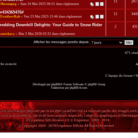
11
297
r
Shraunpxg
» Sam 24 Mai 2025 06:51 dans
règlements
1
2
r434365476#
11
344
r
EvstifeevRah
» Ven 23 Mai 2025 13:46 dans
règlements
1
2
redding Downhill Delights: Your Guide to Snow Rider
2
431
r
asteckacy
» Mar 5 Mai 2026 03:32 dans
règlements
Afficher les messages postés depuis
671 résul
rche avancée
A
L’équipe du forum
•
S
Développé par
phpBB
® Forum Software © phpBB Group
Traduction par
phpBB-fr.com