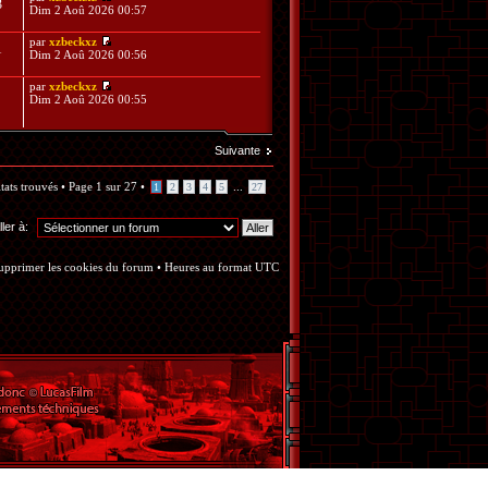
3
Dim 2 Aoû 2026 00:57
par
xzbeckxz
1
Dim 2 Aoû 2026 00:56
par
xzbeckxz
Dim 2 Aoû 2026 00:55
Suivante
tats trouvés •
Page
1
sur
27
•
...
1
2
3
4
5
27
ller à:
upprimer les cookies du forum
• Heures au format UTC