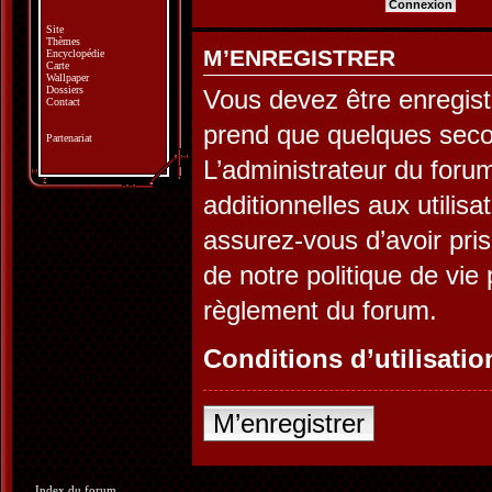
Site
Thèmes
M’ENREGISTRER
Encyclopédie
Carte
Wallpaper
Dossiers
Vous devez être enregist
Contact
prend que quelques seco
Partenariat
L’administrateur du for
additionnelles aux utilis
assurez-vous d’avoir pris
de notre politique de vie 
règlement du forum.
Conditions d’utilisatio
M’enregistrer
Index du forum