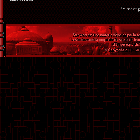
Développé par
p
T