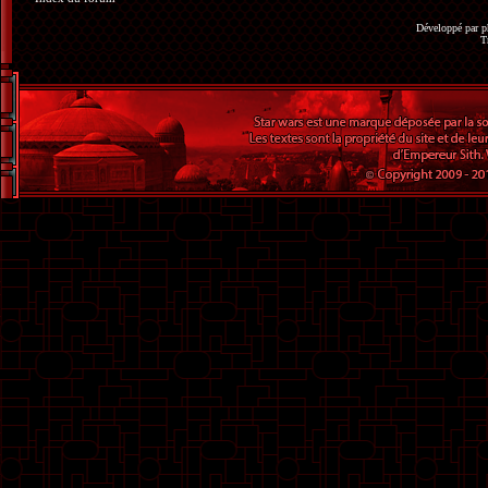
Développé par
p
T