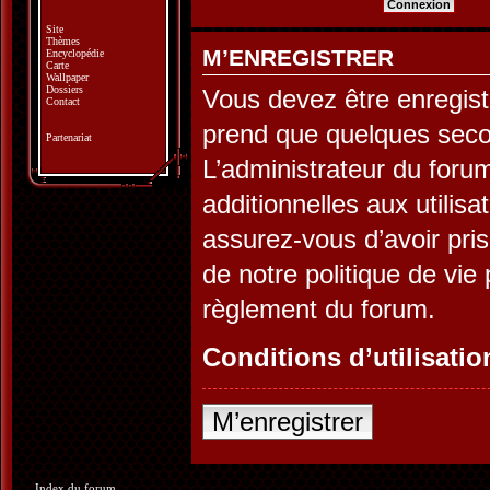
Site
Thèmes
M’ENREGISTRER
Encyclopédie
Carte
Wallpaper
Dossiers
Vous devez être enregist
Contact
prend que quelques seco
Partenariat
L’administrateur du for
additionnelles aux utilis
assurez-vous d’avoir pris
de notre politique de vie 
règlement du forum.
Conditions d’utilisatio
M’enregistrer
Index du forum