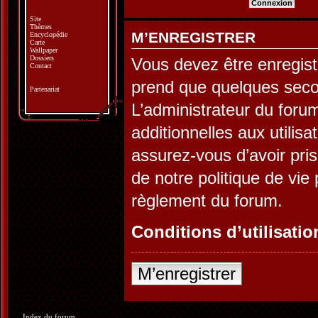
Site
Thèmes
M’ENREGISTRER
Encyclopédie
Carte
Wallpaper
Dossiers
Vous devez être enregist
Contact
prend que quelques seco
Partenariat
L’administrateur du for
additionnelles aux utilis
assurez-vous d’avoir pris
de notre politique de vie 
règlement du forum.
Conditions d’utilisatio
M’enregistrer
Index du forum