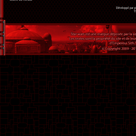
Développé par
p
T