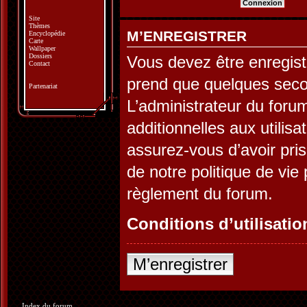
Site
Thèmes
M’ENREGISTRER
Encyclopédie
Carte
Wallpaper
Dossiers
Vous devez être enregist
Contact
prend que quelques seco
Partenariat
L’administrateur du for
additionnelles aux utilis
assurez-vous d’avoir pris
de notre politique de vie 
règlement du forum.
Conditions d’utilisatio
M’enregistrer
Index du forum