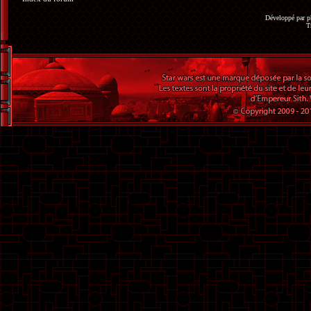
Développé par
p
T