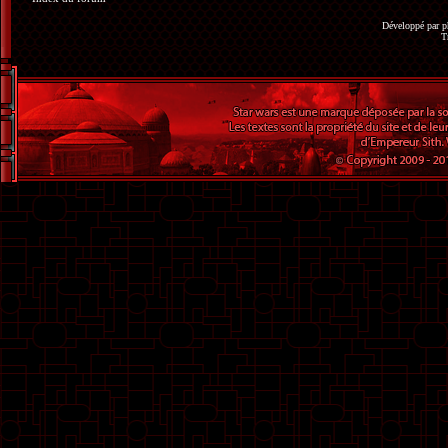
Développé par
p
T