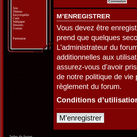
Site
Thèmes
M’ENREGISTRER
Encyclopédie
Carte
Wallpaper
Dossiers
Vous devez être enregist
Contact
prend que quelques seco
Partenariat
L’administrateur du for
additionnelles aux utilis
assurez-vous d’avoir pris
de notre politique de vie 
règlement du forum.
Conditions d’utilisatio
M’enregistrer
Index du forum