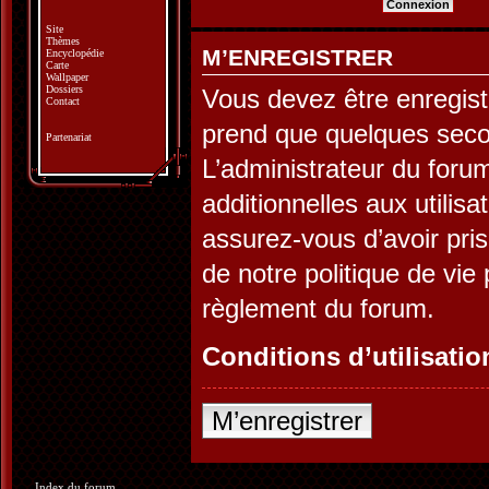
Site
Thèmes
M’ENREGISTRER
Encyclopédie
Carte
Wallpaper
Dossiers
Vous devez être enregist
Contact
prend que quelques seco
Partenariat
L’administrateur du for
additionnelles aux utilis
assurez-vous d’avoir pris
de notre politique de vie 
règlement du forum.
Conditions d’utilisatio
M’enregistrer
Index du forum