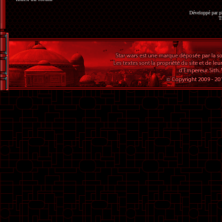
Développé par
p
T