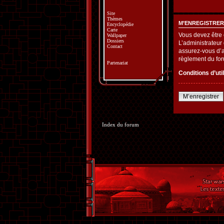
Site
Thèmes
M’ENREGISTRER
Encyclopédie
Carte
Vous devez être 
Wallpaper
Dossiers
L’administrateur
Contact
assurez-vous d’av
règlement du fo
Partenariat
Conditions d’uti
M’enregistrer
Index du forum