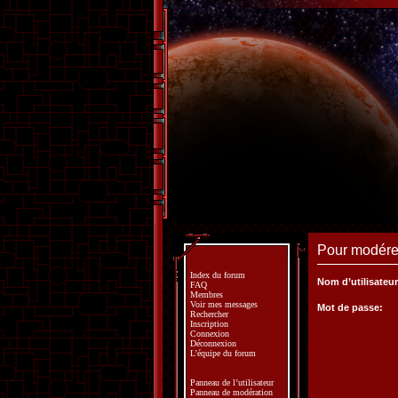
Pour modérer
Index du forum
Nom d’utilisateur
FAQ
Membres
Voir mes messages
Mot de passe:
Rechercher
Inscription
Connexion
Déconnexion
L’équipe du forum
Panneau de l’utilisateur
Panneau de modération