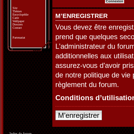
Site
Thèmes
M’ENREGISTRER
Encyclopédie
Carte
Wallpaper
Dossiers
Vous devez être enregist
Contact
prend que quelques seco
Partenariat
L’administrateur du for
additionnelles aux utilis
assurez-vous d’avoir pris
de notre politique de vie 
règlement du forum.
Conditions d’utilisatio
M’enregistrer
Index du forum