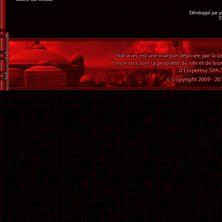
Développé par
p
T