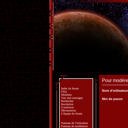
Pour modérer
Index du forum
Nom d’utilisateur
FAQ
Membres
Voir mes messages
Mot de passe:
Rechercher
Inscription
Connexion
Déconnexion
L’équipe du forum
Panneau de l’utilisateur
Panneau de modération