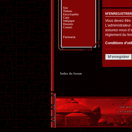
Site
Thèmes
M’ENREGISTRER
Encyclopédie
Carte
Vous devez être 
Wallpaper
Dossiers
L’administrateur
Contact
assurez-vous d’av
règlement du fo
Partenariat
Conditions d’uti
M’enregistrer
Index du forum