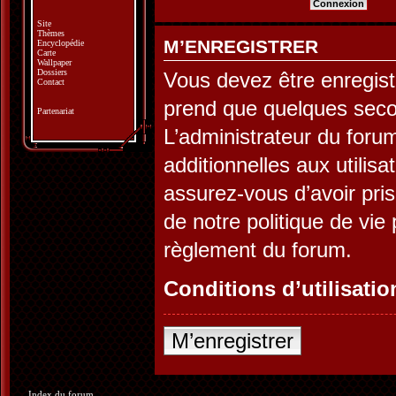
Site
Thèmes
M’ENREGISTRER
Encyclopédie
Carte
Wallpaper
Dossiers
Vous devez être enregist
Contact
prend que quelques seco
Partenariat
L’administrateur du for
additionnelles aux utilis
assurez-vous d’avoir pris
de notre politique de vie 
règlement du forum.
Conditions d’utilisatio
M’enregistrer
Index du forum