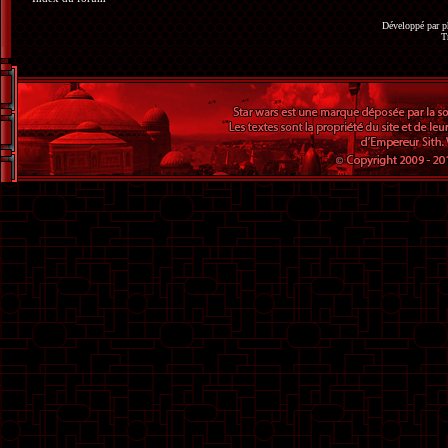
Développé par
p
T