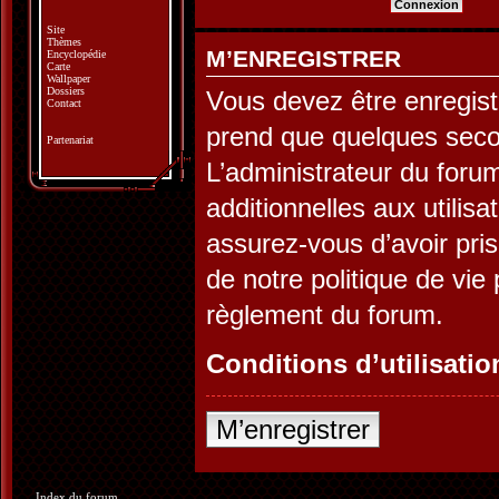
Site
Thèmes
M’ENREGISTRER
Encyclopédie
Carte
Wallpaper
Dossiers
Vous devez être enregist
Contact
prend que quelques seco
Partenariat
L’administrateur du for
additionnelles aux utilis
assurez-vous d’avoir pris
de notre politique de vie 
règlement du forum.
Conditions d’utilisatio
M’enregistrer
Index du forum