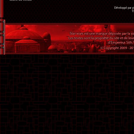
Développé par
p
T