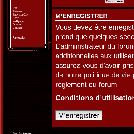
Site
Thèmes
M’ENREGISTRER
Encyclopédie
Carte
Wallpaper
Dossiers
Vous devez être enregist
Contact
prend que quelques seco
Partenariat
L’administrateur du for
additionnelles aux utilis
assurez-vous d’avoir pris
de notre politique de vie 
règlement du forum.
Conditions d’utilisatio
M’enregistrer
Index du forum