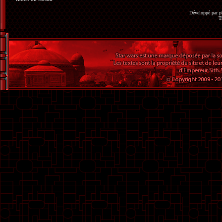
Développé par
p
T