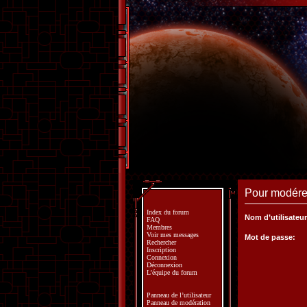
Pour modérer
Index du forum
Nom d’utilisateur
FAQ
Membres
Voir mes messages
Mot de passe:
Rechercher
Inscription
Connexion
Déconnexion
L’équipe du forum
Panneau de l’utilisateur
Panneau de modération