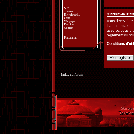
Site
Thèmes
M’ENREGISTRER
Encyclopédie
Carte
Vous devez être 
Wallpaper
Dossiers
L’administrateur
Contact
assurez-vous d’av
règlement du fo
Partenariat
Conditions d’uti
M’enregistrer
Index du forum