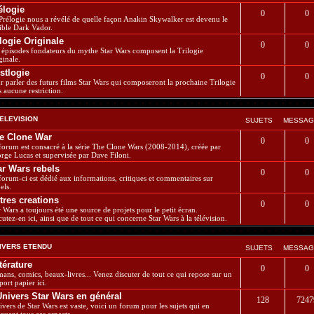
élogie
0
0
Prélogie nous a révélé de quelle façon Anakin Skywalker est devenu le
rible Dark Vador.
ilogie Originale
0
0
 épisodes fondateurs du mythe Star Wars composent la Trilogie
ginale.
stlogie
0
0
r parler des futurs films Star Wars qui composeront la prochaine Trilogie
s aucune restriction.
TELEVISION
SUJETS
MESSAG
e Clone War
0
0
forum est consacré à la série The Clone Wars (2008-2014), créée par
rge Lucas et supervisée par Dave Filoni.
ar Wars rebels
0
0
forum-ci est dédié aux informations, critiques et commentaires sur
els.
tres creations
0
0
r Wars a toujours été une source de projets pour le petit écran.
cutez-en ici, ainsi que de tout ce qui concerne Star Wars à la télévision.
NIVERS ETENDU
SUJETS
MESSAG
ttérature
0
0
ans, comics, beaux-livres... Venez discuter de tout ce qui repose sur un
port papier ici.
Univers Star Wars en général
128
7247
nivers de Star Wars est vaste, voici un forum pour les sujets qui en