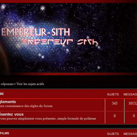
s réponses
•
Voir les sujets actifs
.BE
SUJETS
MESSAG
glements
543
1015
nez connaissance des règles du forum
ésentez vous
0
0
 vous pouvez simplement vous présenter, simple formule de politesse
 FILMS
SUJETS
MESSAG