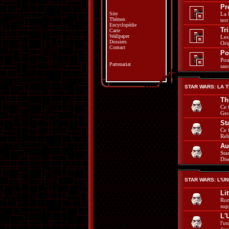
Pr
Site
La 
Thèmes
ter
Encyclopédie
Tr
Carte
Wallpaper
Les
Dossiers
Ori
Contact
Po
Pou
Partenariat
san
STAR WARS: LA 
Th
Ce 
Geo
St
Ce 
Reb
Au
Sta
Dis
STAR WARS: L'U
Li
Rom
sup
L'
l'u