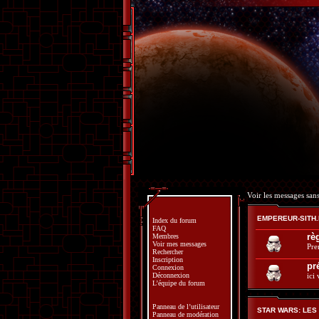
Voir les messages san
EMPEREUR-SITH
Index du forum
FAQ
rè
Membres
Voir mes messages
Pre
Rechercher
Inscription
pr
Connexion
Déconnexion
ici
L’équipe du forum
Panneau de l’utilisateur
STAR WARS: LES
Panneau de modération