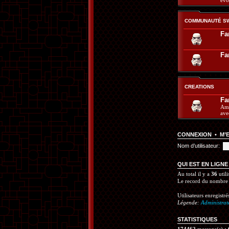
évo
COMMUNAUTÉ S
Fa
Fa
CREATIONS
Fa
Ama
ave
CONNEXION
•
M’
Nom d’utilisateur:
QUI EST EN LIGNE
Au total il y a
36
utili
Le record du nombre d
Utilisateurs enregistré
Légende:
Administrat
STATISTIQUES