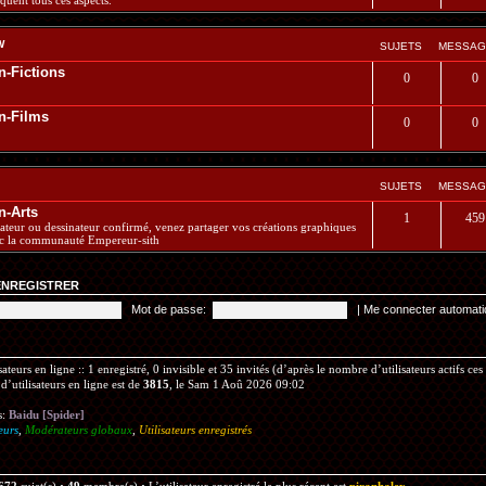
quent tous ces aspects.
W
SUJETS
MESSAG
n-Fictions
0
0
n-Films
0
0
SUJETS
MESSAG
n-Arts
1
459
teur ou dessinateur confirmé, venez partager vos créations graphiques
c la communauté Empereur-sith
ENREGISTRER
Mot de passe:
|
Me connecter automati
sateurs en ligne :: 1 enregistré, 0 invisible et 35 invités (d’après le nombre d’utilisateurs actifs ce
’utilisateurs en ligne est de
3815
, le Sam 1 Aoû 2026 09:02
s:
Baidu [Spider]
eurs
,
Modérateurs globaux
,
Utilisateurs enregistrés