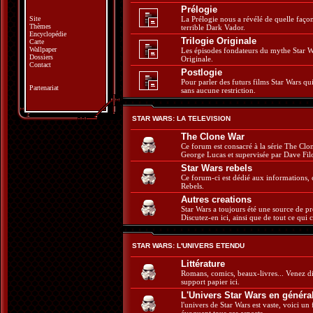
Prélogie
Site
La Prélogie nous a révélé de quelle faç
Thèmes
terrible Dark Vador.
Encyclopédie
Trilogie Originale
Carte
Wallpaper
Les épisodes fondateurs du mythe Star W
Dossiers
Originale.
Contact
Postlogie
Pour parler des futurs films Star Wars q
Partenariat
sans aucune restriction.
STAR WARS: LA TELEVISION
The Clone War
Ce forum est consacré à la série The Cl
George Lucas et supervisée par Dave Fil
Star Wars rebels
Ce forum-ci est dédié aux informations, 
Rebels.
Autres creations
Star Wars a toujours été une source de pro
Discutez-en ici, ainsi que de tout ce qui 
STAR WARS: L'UNIVERS ETENDU
Littérature
Romans, comics, beaux-livres... Venez di
support papier ici.
L'Univers Star Wars en généra
l'univers de Star Wars est vaste, voici un