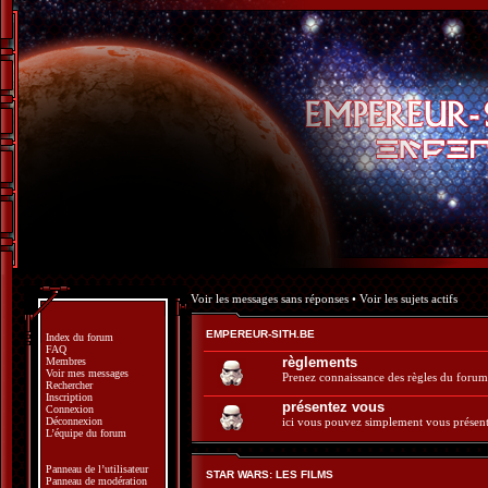
Voir les messages sans réponses
•
Voir les sujets actifs
EMPEREUR-SITH.BE
Index du forum
FAQ
règlements
Membres
Voir mes messages
Prenez connaissance des règles du forum
Rechercher
Inscription
présentez vous
Connexion
Déconnexion
ici vous pouvez simplement vous présent
L’équipe du forum
Panneau de l’utilisateur
STAR WARS: LES FILMS
Panneau de modération