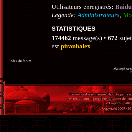
Utilisateurs enregistrés:
Baidu
Légende:
Administrateurs
,
Mo
STATISTIQUES
174462
message(s) •
672
sujet
est
piranhalex
Index du forum
Développé par
p
T