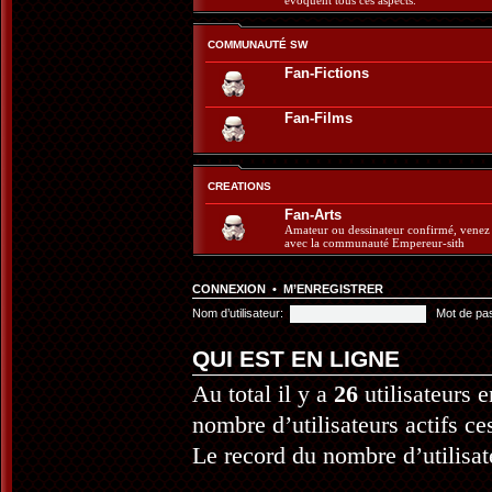
évoquent tous ces aspects.
COMMUNAUTÉ SW
Fan-Fictions
Fan-Films
CREATIONS
Fan-Arts
Amateur ou dessinateur confirmé, venez 
avec la communauté Empereur-sith
CONNEXION
•
M’ENREGISTRER
Nom d’utilisateur:
Mot de pa
QUI EST EN LIGNE
Au total il y a
26
utilisateurs e
nombre d’utilisateurs actifs ce
Le record du nombre d’utilisat