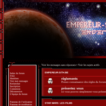
Voir les messages sans réponses
•
Voir les sujets actifs
EMPEREUR-SITH.BE
Index du forum
FAQ
règlements
Membres
Voir mes messages
Prenez connaissance des règles du forum
Rechercher
Inscription
présentez vous
Connexion
Déconnexion
ici vous pouvez simplement vous présent
L’équipe du forum
Panneau de l’utilisateur
STAR WARS: LES FILMS
Panneau de modération