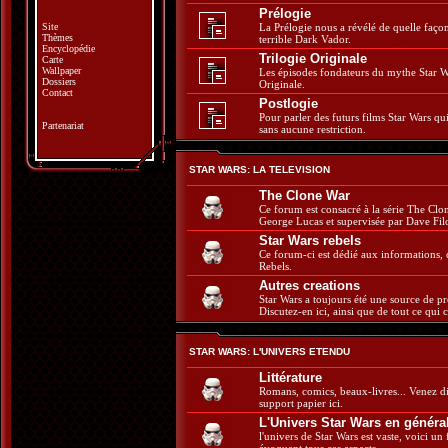
Prélogie
Site
La Prélogie nous a révélé de quelle faç
Thèmes
terrible Dark Vador.
Encyclopédie
Trilogie Originale
Carte
Wallpaper
Les épisodes fondateurs du mythe Star W
Dossiers
Originale.
Contact
Postlogie
Pour parler des futurs films Star Wars q
Partenariat
sans aucune restriction.
STAR WARS: LA TELEVISION
The Clone War
Ce forum est consacré à la série The Cl
George Lucas et supervisée par Dave Fil
Star Wars rebels
Ce forum-ci est dédié aux informations, 
Rebels.
Autres creations
Star Wars a toujours été une source de pro
Discutez-en ici, ainsi que de tout ce qui 
STAR WARS: L'UNIVERS ETENDU
Littérature
Romans, comics, beaux-livres... Venez di
support papier ici.
L'Univers Star Wars en généra
l'univers de Star Wars est vaste, voici un