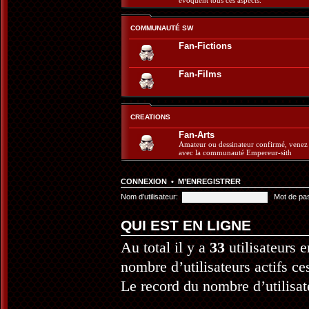
évoquent tous ces aspects.
COMMUNAUTÉ SW
Fan-Fictions
Fan-Films
CREATIONS
Fan-Arts
Amateur ou dessinateur confirmé, venez 
avec la communauté Empereur-sith
CONNEXION
•
M’ENREGISTRER
Nom d’utilisateur:
Mot de pa
QUI EST EN LIGNE
Au total il y a
33
utilisateurs e
nombre d’utilisateurs actifs ce
Le record du nombre d’utilisat