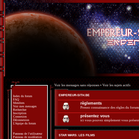
Voir les messages sans réponses
•
Voir les sujets actifs
EMPEREUR-SITH.BE
Index du forum
FAQ
règlements
Membres
Voir mes messages
Prenez connaissance des règles du forum
Rechercher
Inscription
présentez vous
Connexion
Déconnexion
ici vous pouvez simplement vous présent
L’équipe du forum
Panneau de l’utilisateur
STAR WARS: LES FILMS
Panneau de modération