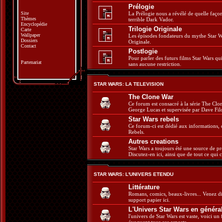
Prélogie
Site
La Prélogie nous a révélé de quelle faç
Thèmes
terrible Dark Vador.
Encyclopédie
Trilogie Originale
Carte
Wallpaper
Les épisodes fondateurs du mythe Star W
Dossiers
Originale.
Contact
Postlogie
Pour parler des futurs films Star Wars q
Partenariat
sans aucune restriction.
STAR WARS: LA TELEVISION
The Clone War
Ce forum est consacré à la série The Cl
George Lucas et supervisée par Dave Fil
Star Wars rebels
Ce forum-ci est dédié aux informations, 
Rebels.
Autres creations
Star Wars a toujours été une source de pro
Discutez-en ici, ainsi que de tout ce qui 
STAR WARS: L'UNIVERS ETENDU
Littérature
Romans, comics, beaux-livres... Venez di
support papier ici.
L'Univers Star Wars en généra
l'univers de Star Wars est vaste, voici un