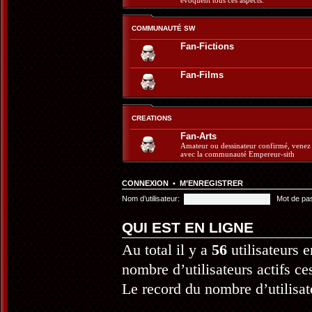
évoquent tous ces aspects.
COMMUNAUTÉ SW
Fan-Fictions
Fan-Films
CREATIONS
Fan-Arts
Amateur ou dessinateur confirmé, venez 
avec la communauté Empereur-sith
CONNEXION
•
M’ENREGISTRER
Nom d’utilisateur:
Mot de pa
QUI EST EN LIGNE
Au total il y a
56
utilisateurs e
nombre d’utilisateurs actifs ce
Le record du nombre d’utilisat