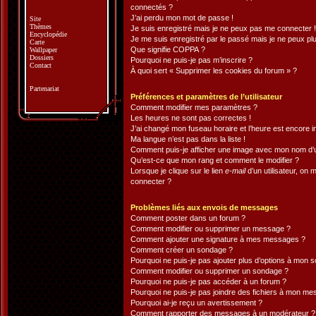
connectés ?
J’ai perdu mon mot de passe !
Site
Thèmes
Je suis enregistré mais je ne peux pas me connecter !
Encyclopédie
Je me suis enregistré par le passé mais je ne peux pl
Carte
Que signifie COPPA ?
Wallpaper
Dossiers
Pourquoi ne puis-je pas m’inscrire ?
Contact
À quoi sert « Supprimer les cookies du forum » ?
Partenariat
Préférences et paramètres de l’utilisateur
Comment modifier mes paramètres ?
Les heures ne sont pas correctes !
J’ai changé mon fuseau horaire et l’heure est encore i
Ma langue n’est pas dans la liste !
Comment puis-je afficher une image avec mon nom d’ut
Qu’est-ce que mon rang et comment le modifier ?
Lorsque je clique sur le lien
e-mail
d’un utilisateur, o
connecter ?
Problèmes liés aux envois de messages
Comment poster dans un forum ?
Comment modifier ou supprimer un message ?
Comment ajouter une signature à mes messages ?
Comment créer un sondage ?
Pourquoi ne puis-je pas ajouter plus d’options à mon 
Comment modifier ou supprimer un sondage ?
Pourquoi ne puis-je pas accéder à un forum ?
Pourquoi ne puis-je pas joindre des fichiers à mon m
Pourquoi ai-je reçu un avertissement ?
Comment rapporter des messages à un modérateur ?