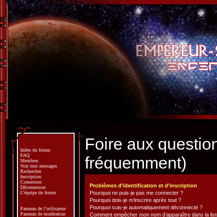
Foire aux questio
Index du forum
FAQ
fréquemment)
Membres
Voir mes messages
Rechercher
Inscription
Connexion
Problèmes d’identification et d’inscription
Déconnexion
L’équipe du forum
Pourquoi ne puis-je pas me connecter ?
Pourquoi dois-je m’inscrire après tout ?
Pourquoi suis-je automatiquement déconnecté ?
Panneau de l’utilisateur
Panneau de modération
Comment empêcher mon nom d’apparaître dans la liste