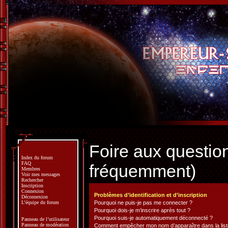
Foire aux questio
Index du forum
FAQ
fréquemment)
Membres
Voir mes messages
Rechercher
Inscription
Connexion
Problèmes d’identification et d’inscription
Déconnexion
L’équipe du forum
Pourquoi ne puis-je pas me connecter ?
Pourquoi dois-je m’inscrire après tout ?
Pourquoi suis-je automatiquement déconnecté ?
Panneau de l’utilisateur
Panneau de modération
Comment empêcher mon nom d’apparaître dans la liste