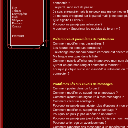
connectés ?
J’ai perdu mon mot de passe !
Site
Thèmes
Je suis enregistré mais je ne peux pas me connecter !
Encyclopédie
Je me suis enregistré par le passé mais je ne peux pl
Carte
Que signifie COPPA ?
Wallpaper
Dossiers
Pourquoi ne puis-je pas m’inscrire ?
Contact
À quoi sert « Supprimer les cookies du forum » ?
Partenariat
Préférences et paramètres de l’utilisateur
Comment modifier mes paramètres ?
Les heures ne sont pas correctes !
J’ai changé mon fuseau horaire et l’heure est encore i
Ma langue n’est pas dans la liste !
Comment puis-je afficher une image avec mon nom d’ut
Qu’est-ce que mon rang et comment le modifier ?
Lorsque je clique sur le lien
e-mail
d’un utilisateur, o
connecter ?
Problèmes liés aux envois de messages
Comment poster dans un forum ?
Comment modifier ou supprimer un message ?
Comment ajouter une signature à mes messages ?
Comment créer un sondage ?
Pourquoi ne puis-je pas ajouter plus d’options à mon 
Comment modifier ou supprimer un sondage ?
Pourquoi ne puis-je pas accéder à un forum ?
Pourquoi ne puis-je pas joindre des fichiers à mon m
Pourquoi ai-je reçu un avertissement ?
Comment rapporter des messages à un modérateur ?