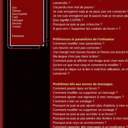
connectés ?
J’ai perdu mon mot de passe !
Site
Thèmes
Je suis enregistré mais je ne peux pas me connecter !
Encyclopédie
Je me suis enregistré par le passé mais je ne peux pl
Carte
Que signifie COPPA ?
Wallpaper
Dossiers
Pourquoi ne puis-je pas m’inscrire ?
Contact
À quoi sert « Supprimer les cookies du forum » ?
Partenariat
Préférences et paramètres de l’utilisateur
Comment modifier mes paramètres ?
Les heures ne sont pas correctes !
J’ai changé mon fuseau horaire et l’heure est encore i
Ma langue n’est pas dans la liste !
Comment puis-je afficher une image avec mon nom d’ut
Qu’est-ce que mon rang et comment le modifier ?
Lorsque je clique sur le lien
e-mail
d’un utilisateur, o
connecter ?
Problèmes liés aux envois de messages
Comment poster dans un forum ?
Comment modifier ou supprimer un message ?
Comment ajouter une signature à mes messages ?
Comment créer un sondage ?
Pourquoi ne puis-je pas ajouter plus d’options à mon 
Comment modifier ou supprimer un sondage ?
Pourquoi ne puis-je pas accéder à un forum ?
Pourquoi ne puis-je pas joindre des fichiers à mon m
Pourquoi ai-je reçu un avertissement ?
Comment rapporter des messages à un modérateur ?