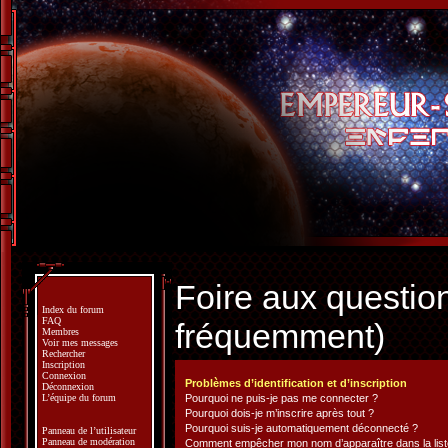
Foire aux questio
Index du forum
FAQ
fréquemment)
Membres
Voir mes messages
Rechercher
Inscription
Connexion
Problèmes d’identification et d’inscription
Déconnexion
L’équipe du forum
Pourquoi ne puis-je pas me connecter ?
Pourquoi dois-je m’inscrire après tout ?
Pourquoi suis-je automatiquement déconnecté ?
Panneau de l’utilisateur
Panneau de modération
Comment empêcher mon nom d’apparaître dans la liste