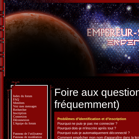
Foire aux questio
Index du forum
FAQ
fréquemment)
Membres
Voir mes messages
Rechercher
Inscription
Connexion
Problèmes d’identification et d’inscription
Déconnexion
L’équipe du forum
Pourquoi ne puis-je pas me connecter ?
Pourquoi dois-je m’inscrire après tout ?
Pourquoi suis-je automatiquement déconnecté ?
Panneau de l’utilisateur
Panneau de modération
Comment empêcher mon nom d’apparaître dans la liste