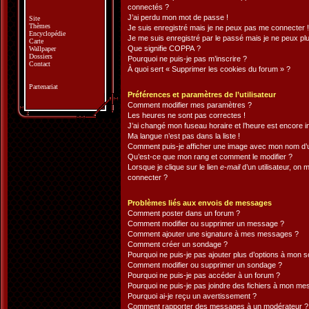
connectés ?
J’ai perdu mon mot de passe !
Site
Thèmes
Je suis enregistré mais je ne peux pas me connecter !
Encyclopédie
Je me suis enregistré par le passé mais je ne peux pl
Carte
Que signifie COPPA ?
Wallpaper
Dossiers
Pourquoi ne puis-je pas m’inscrire ?
Contact
À quoi sert « Supprimer les cookies du forum » ?
Partenariat
Préférences et paramètres de l’utilisateur
Comment modifier mes paramètres ?
Les heures ne sont pas correctes !
J’ai changé mon fuseau horaire et l’heure est encore i
Ma langue n’est pas dans la liste !
Comment puis-je afficher une image avec mon nom d’ut
Qu’est-ce que mon rang et comment le modifier ?
Lorsque je clique sur le lien
e-mail
d’un utilisateur, o
connecter ?
Problèmes liés aux envois de messages
Comment poster dans un forum ?
Comment modifier ou supprimer un message ?
Comment ajouter une signature à mes messages ?
Comment créer un sondage ?
Pourquoi ne puis-je pas ajouter plus d’options à mon 
Comment modifier ou supprimer un sondage ?
Pourquoi ne puis-je pas accéder à un forum ?
Pourquoi ne puis-je pas joindre des fichiers à mon m
Pourquoi ai-je reçu un avertissement ?
Comment rapporter des messages à un modérateur ?