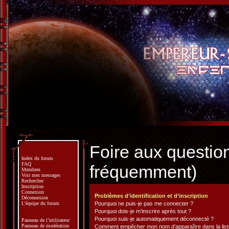
Foire aux questio
Index du forum
FAQ
fréquemment)
Membres
Voir mes messages
Rechercher
Inscription
Connexion
Problèmes d’identification et d’inscription
Déconnexion
L’équipe du forum
Pourquoi ne puis-je pas me connecter ?
Pourquoi dois-je m’inscrire après tout ?
Pourquoi suis-je automatiquement déconnecté ?
Panneau de l’utilisateur
Panneau de modération
Comment empêcher mon nom d’apparaître dans la liste