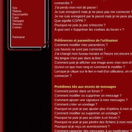
connectés ?
J’ai perdu mon mot de passe !
Site
Thèmes
Je suis enregistré mais je ne peux pas me connecter !
Encyclopédie
Je me suis enregistré par le passé mais je ne peux pl
Carte
Que signifie COPPA ?
Wallpaper
Dossiers
Pourquoi ne puis-je pas m’inscrire ?
Contact
À quoi sert « Supprimer les cookies du forum » ?
Partenariat
Préférences et paramètres de l’utilisateur
Comment modifier mes paramètres ?
Les heures ne sont pas correctes !
J’ai changé mon fuseau horaire et l’heure est encore i
Ma langue n’est pas dans la liste !
Comment puis-je afficher une image avec mon nom d’ut
Qu’est-ce que mon rang et comment le modifier ?
Lorsque je clique sur le lien
e-mail
d’un utilisateur, o
connecter ?
Problèmes liés aux envois de messages
Comment poster dans un forum ?
Comment modifier ou supprimer un message ?
Comment ajouter une signature à mes messages ?
Comment créer un sondage ?
Pourquoi ne puis-je pas ajouter plus d’options à mon 
Comment modifier ou supprimer un sondage ?
Pourquoi ne puis-je pas accéder à un forum ?
Pourquoi ne puis-je pas joindre des fichiers à mon m
Pourquoi ai-je reçu un avertissement ?
Comment rapporter des messages à un modérateur ?