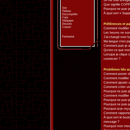
Je me suis enregis
Que signifie COPP
Site
Pourquoi ne puis-j
Thèmes
À quoi sert « Supp
Encyclopédie
Carte
Wallpaper
Dossiers
Préférences et pa
Contact
Comment modifier
Les heures ne sont
Partenariat
J’ai changé mon fu
Ma langue n’est pas
Comment puis-je af
Qu’est-ce que mon
Lorsque je clique s
connecter ?
Problèmes liés a
Comment poster d
Comment modifier
Comment ajouter 
Comment créer un
Pourquoi ne puis-j
Comment modifier 
Pourquoi ne puis-j
Pourquoi ne puis-j
Pourquoi ai-je reç
Comment rapporte
À quoi sert le bou
message ?
Pourquoi mon messa