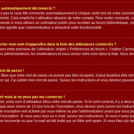
je automatiquement déconnecté ?
ez pas la case
Me connecter automatiquement à chaque visite
lors de votre connex
inée. Cela empêche l’utilisation abusive de votre compte. Pour rester connecté, c
andé si vous utilisez un ordinateur public pour accéder au forum (bibliothèque, cybe
ela signifie que l’administrateur a désactivé cette fonctionnalité.
r mon nom d’apparaître dans la liste des utilisateurs connectés ?
ans votre panneau de l’utilisateur, onglet « Préférences du forum », l’option
Cacher
es administrateurs, les modérateurs et vous verrez votre nom dans la liste. Vous ser
mot de passe !
Bien que votre mot de passe ne puisse pas être récupéré, il peut toutefois être réini
ez sur
J’ai oublié mon mot de passe
. Suivez les instructions et vous devriez pouvo
tré mais je ne peux pas me connecter !
ier, votre nom d’utilisateur et/ou votre mot de passe. Si ils sont corrects, il y a deux
qué avoir moins de 13 ans lors de l’inscription, vous devrez alors suivre les instru
le inscription soit activée par vous-même ou par l’administrateur avant que vous pu
l’inscription. Si vous avez reçu un e-mail, suivez ses instructions. Si vous n’avez p
e incorrecte ou que l’e-mail ait été traité par un filtre anti-spam. Si vous êtes sûr d