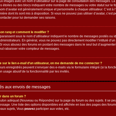
deux images avec un nom d’utilisateur sur la page de consultation des messages. La
 étoiles ou des blocs indiquant votre nombre de messages ou votre statut sur le 
om d’avatar est généralement unique et personnelle à chaque utilisateur. C’est à l’a
ière dont ils sont mis à disposition. Si vous ne pouvez pas utiliser d’avatar, c’est p
ontacter pour lui demander ses raisons.
on rang et comment le modifier ?
paraissent sous le nom d’utilisateur indiquent le nombre de messages postés ou ident
dministrateurs. En général, vous ne pouvez pas directement modifier l’intitulé d’un 
. Si vous abusez des forums en postant des messages dans le seul but d’augmenter
eut rabaisser votre compteur de messages.
e sur le lien
e-mail
d’un utilisateur, on me demande de me connecter ?
teurs enregistrés peuvent s’envoyer des e-mails via le formulaire intégré (si la foncti
 usage abusif de la fonctionnalité par les invités.
iés aux envois de messages
 dans un forum ?
outon adéquat (Nouveau ou Répondre) sur la page du forum ou des sujets. Il se peu
essage. Une liste des options disponibles est affichée en bas des pages des forum
eaux sujets, Vous
pouvez
participer aux votes, etc.