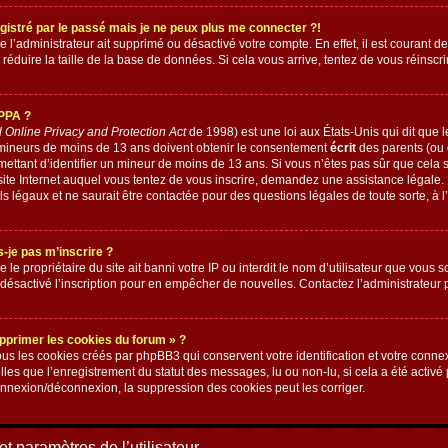
gistré par le passé mais je ne peux plus me connecter ?!
ue l’administrateur ait supprimé ou désactivé votre compte. En effet, il est courant d
réduire la taille de la base de données. Si cela vous arrive, tentez de vous réinscrir
OPPA ?
d Online Privacy and Protection Act
de 1998) est une loi aux États-Unis qui dit que le
 mineurs de moins de 13 ans doivent obtenir le consentement
écrit
des parents (ou d
mettant d’identifier un mineur de moins de 13 ans. Si vous n’êtes pas sûr que cela 
 site Internet auquel vous tentez de vous inscrire, demandez une assistance légale
ls légaux et ne saurait être contactée pour des questions légales de toute sorte, à 
-je pas m’inscrire ?
e le propriétaire du site ait banni votre IP ou interdit le nom d’utilisateur que vous s
désactivé l’inscription pour en empêcher de nouvelles. Contactez l’administrateur
upprimer les cookies du forum » ?
us les cookies créés par phpBB3 qui conservent votre identification et votre connex
elles que l’enregistrement du statut des messages, lu ou non-lu, si cela a été activé
nexion/déconnexion, la suppression des cookies peut les corriger.
t paramètres de l’utilisateur