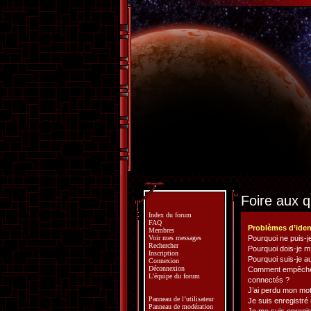
Foire aux 
Index du forum
FAQ
Problèmes d’ident
Membres
Voir mes messages
Pourquoi ne puis-
Rechercher
Pourquoi dois-je m’
Inscription
Pourquoi suis-je 
Connexion
Déconnexion
Comment empêcher 
L’équipe du forum
connectés ?
J’ai perdu mon mot
Panneau de l’utilisateur
Je suis enregistré
Panneau de modération