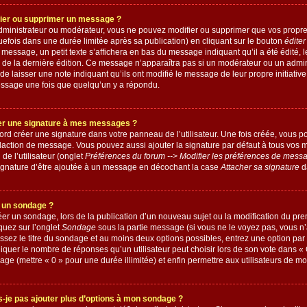
er ou supprimer un message ?
dministrateur ou modérateur, vous ne pouvez modifier ou supprimer que vos prop
fois dans une durée limitée après sa publication) en cliquant sur le bouton
éditer
essage, un petit texte s’affichera en bas du message indiquant qu’il a été édité, le
re de la dernière édition. Ce message n’apparaîtra pas si un modérateur ou un admi
é de laisser une note indiquant qu’ils ont modifié le message de leur propre initiativ
ssage une fois que quelqu’un y a répondu.
r une signature à mes messages ?
rd créer une signature dans votre panneau de l’utilisateur. Une fois créée, vous 
daction de message. Vous pouvez aussi ajouter la signature par défaut à tous vos
de l’utilisateur (onglet
Préférences du forum --> Modifier les préférences de mess
gnature d’être ajoutée à un message en décochant la case
Attacher sa signature
d
un sondage ?
créer un sondage, lors de la publication d’un nouveau sujet ou la modification du pr
quez sur l’onglet
Sondage
sous la partie message (si vous ne le voyez pas, vous n
ssez le titre du sondage et au moins deux options possibles, entrez une option pa
quer le nombre de réponses qu’un utilisateur peut choisir lors de son vote dans « Opt
ge (mettre « 0 » pour une durée illimitée) et enfin permettre aux utilisateurs de mod
s-je pas ajouter plus d’options à mon sondage ?