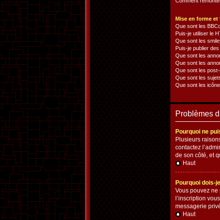
Comment remonter
Mise en forme et 
Que sont les BBC
Puis-je utiliser le
Que sont les smile
Puis-je publier de
Que sont les anno
Que sont les anno
Que sont les post-i
Que sont les sujets
Que sont les icône
Problèmes d’i
Pourquoi ne pui
Plusieurs raisons
contactez l’admin
de son côté, et qu
Haut
Pourquoi dois-je
Vous pouvez ne p
l’inscription vo
messagerie privé
Haut