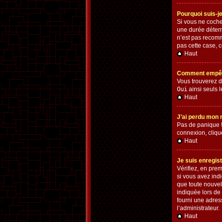
Pourquoi suis-
Si vous ne coch
une durée déterm
n’est pas recomm
pas cette case, c
Haut
Comment empêche
Vous trouverez d
Oui
ainsi seuls l
Haut
J’ai perdu mon 
Pas de panique ! 
connexion, cliqu
Haut
Je suis enregis
Vérifiez, en prem
si vous avez indi
que toute nouvel
indiquée lors de 
fourni une adress
l’administrateur.
Haut