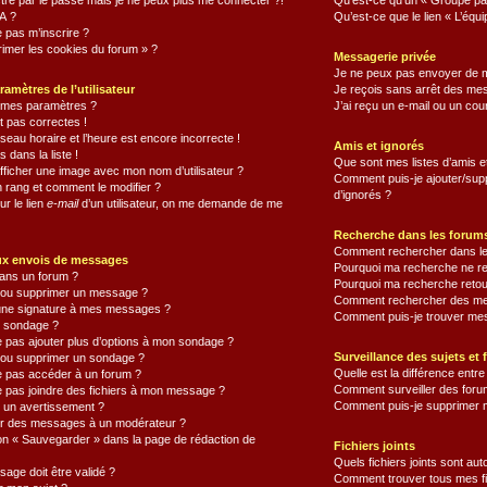
tré par le passé mais je ne peux plus me connecter ?!
Qu’est-ce qu’un « Groupe par
A ?
Qu’est-ce que le lien « L’équ
e pas m’inscrire ?
rimer les cookies du forum » ?
Messagerie privée
Je ne peux pas envoyer de 
ramètres de l’utilisateur
Je reçois sans arrêt des mes
 mes paramètres ?
J’ai reçu un e-mail ou un cour
 pas correctes !
seau horaire et l’heure est encore incorrecte !
Amis et ignorés
 dans la liste !
Que sont mes listes d’amis et
ficher une image avec mon nom d’utilisateur ?
Comment puis-je ajouter/suppr
 rang et comment le modifier ?
d’ignorés ?
ur le lien
e-mail
d’un utilisateur, on me demande de me
Recherche dans les forum
Comment rechercher dans le
ux envois de messages
Pourquoi ma recherche ne re
ans un forum ?
Pourquoi ma recherche retou
 ou supprimer un message ?
Comment rechercher des m
une signature à mes messages ?
Comment puis-je trouver mes
 sondage ?
e pas ajouter plus d’options à mon sondage ?
Surveillance des sujets et 
ou supprimer un sondage ?
Quelle est la différence entre 
e pas accéder à un forum ?
Comment surveiller des forum
e pas joindre des fichiers à mon message ?
Comment puis-je supprimer m
u un avertissement ?
r des messages à un modérateur ?
ton « Sauvegarder » dans la page de rédaction de
Fichiers joints
Quels fichiers joints sont au
ge doit être validé ?
Comment trouver tous mes fic