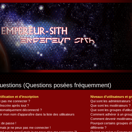
questions (Questions posées fréquemment)
ification et d’inscription
Niveaux d’utilisateurs et 
je pas me connecter ?
Qui sont les administrateurs 
inscrire après tout ?
Que sont les modérateurs ?
automatiquement déconnecté ?
Que sont les groupes d’utilis
mon nom d’apparaître dans la liste des utilisateurs
Comment adhérer à un groupe 
Comment devenir modérateur
 de passe !
Pourquoi certains groupes d’
 mais je ne peux pas me connecter !
différente ?