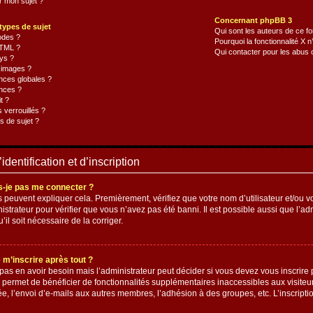
 mon sujet ?
Concernant phpBB 3
types de sujet
Qui sont les auteurs de ce f
odes ?
Pourquoi la fonctionnalité X n
 HTML ?
Qui contacter pour les abus 
ys ?
s images ?
nces globales ?
nces ?
t ?
 verrouillés ?
s de sujet ?
dentification et d’inscription
s-je pas me connecter ?
 peuvent expliquer cela. Premièrement, vérifiez que votre nom d’utilisateur et/ou vot
istrateur pour vérifier que vous n’avez pas été banni. Il est possible aussi que l’ad
’il soit nécessaire de la corriger.
 m’inscrire après tout ?
as en avoir besoin mais l’administrateur peut décider si vous devez vous inscrire 
us permet de bénéficier de fonctionnalités supplémentaires inaccessibles aux visite
e, l’envoi d’e-mails aux autres membres, l’adhésion à des groupes, etc. L’inscriptio