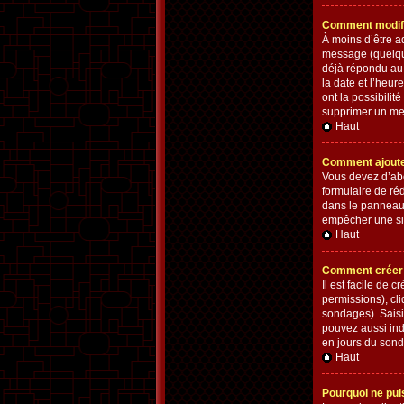
Comment modifi
À moins d’être a
message (quelque
déjà répondu au m
la date et l’heu
ont la possibilit
supprimer un me
Haut
Comment ajoute
Vous devez d’abo
formulaire de ré
dans le panneau 
empêcher une si
Haut
Comment créer 
Il est facile de 
permissions), cli
sondages). Saisi
pouvez aussi indi
en jours du sonda
Haut
Pourquoi ne pui