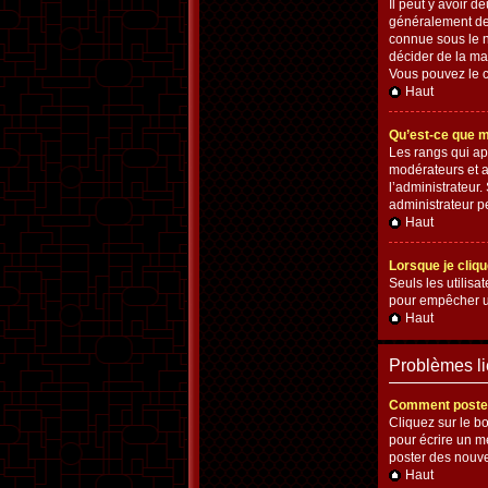
Il peut y avoir 
généralement des
connue sous le n
décider de la man
Vous pouvez le c
Haut
Qu’est-ce que m
Les rangs qui ap
modérateurs et a
l’administrateur
administrateur p
Haut
Lorsque je cliqu
Seuls les utilisa
pour empêcher un
Haut
Problèmes l
Comment poster
Cliquez sur le b
pour écrire un m
poster des nouv
Haut