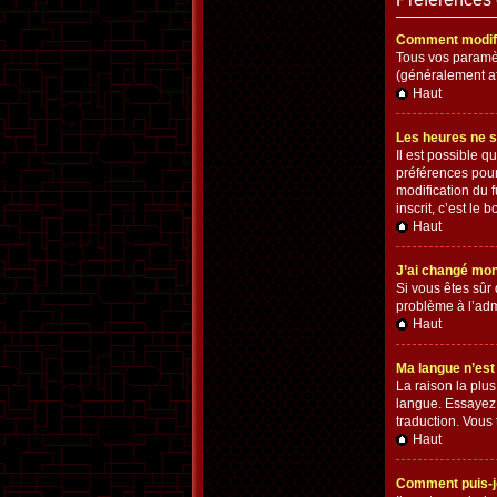
Comment modifi
Tous vos paramètr
(généralement af
Haut
Les heures ne s
Il est possible q
préférences pour
modification du 
inscrit, c’est le
Haut
J’ai changé mon 
Si vous êtes sûr 
problème à l’adm
Haut
Ma langue n’est 
La raison la plu
langue. Essayez d
traduction. Vous 
Haut
Comment puis-je