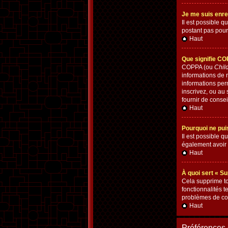
Je me suis enre
Il est possible q
postant pas pour 
Haut
Que signifie C
COPPA (ou
Chil
informations de
informations per
inscrivez, ou au
fournir de consei
Haut
Pourquoi ne puis
Il est possible qu
également avoir 
Haut
À quoi sert « S
Cela supprime to
fonctionnalités t
problèmes de con
Haut
Préférences e