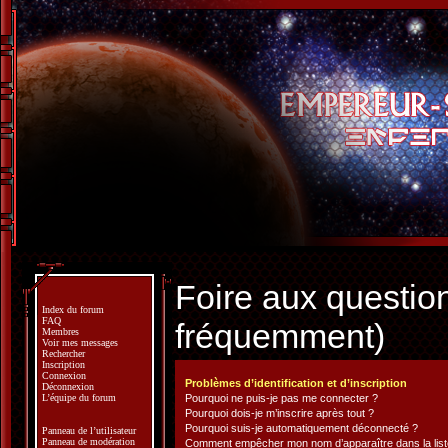
Foire aux questio
Index du forum
FAQ
fréquemment)
Membres
Voir mes messages
Rechercher
Inscription
Connexion
Problèmes d’identification et d’inscription
Déconnexion
L’équipe du forum
Pourquoi ne puis-je pas me connecter ?
Pourquoi dois-je m’inscrire après tout ?
Pourquoi suis-je automatiquement déconnecté ?
Panneau de l’utilisateur
Panneau de modération
Comment empêcher mon nom d’apparaître dans la liste